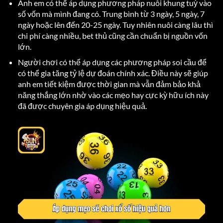
Anh em có thể áp dụng phương pháp nuôi khung tuỳ vào
số vốn mà mình đang có. Trung bình từ 3 ngày, 5 ngày, 7
ngày hoặc lên đến 20-25 ngày. Tuy nhiên nuôi càng lâu thì
chi phí càng nhiều, bet thủ cũng cần chuẩn bị nguồn vốn
lớn.
Người chơi có thể áp dụng các phương pháp soi cầu để
có thể gia tăng tỷ lệ dự đoán chính xác. Điều này sẽ giúp
anh em tiết kiệm được thời gian mà vẫn đảm bảo khả
năng thắng lớn nhờ vào các mẹo hay cực kỳ hữu ích này
đã được chuyên gia áp dụng hiệu quả.