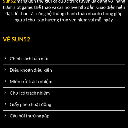
Sun52
mang đến thế giới cá cược trực tuyến đa dạng với hàng
trăm slot game, thể thao và casino live hấp dẫn. Giao diện hiện
đại, dễ thao tác cùng hệ thống thanh toán nhanh chóng giúp
người chơi tận hưởng trọn vẹn niềm vui mỗi ngày.
VỀ SUN52
Chính sách bảo mật
Điều khoản điều kiện
Miễn trừ trách nhiệm
Chơi có trách nhiệm
Giấy phép hoạt động
Câu hỏi thường gặp