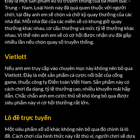
Đây là một sản phẩm xổ số truyền thống của ba miền Bắc –
Trung – Nam. Loại hình này đã quá quen thuộc với người
chơi, tại đây anh em sẽ chọn và chờ kỳ quay thưởng của các
nhà đài. Mỗi nhà đài của các miền sẽ có khung giờ quay
thưởng khác nhau, cơ cấu thưởng và mức tỷ lệ thưởng khác
nhau. Vì thế nên anh em sẽ có cơ hội được nhận ưu đãi gấp
nhiều lần nếu chọn quay số truyền thống.
Vietlott
Nếu anh em truy cập vào chuyên mục này không nên bỏ qua
Vietlott. Đây là một sản phẩm cá cược nổi bật của cổng
game, thuộc công ty Điện toán Việt Nam. Sản phẩm này có
cách chơi đa dạng, tỷ lệ thưởng cao, nhiều khuyến mãi hấp
dẫn. Chắc chắn anh em cược thủ sẽ khó lòng bỏ qua được
siêu phẩm này vì cơ hội thưởng rất lớn.
Lô đề trực tuyến
Một siêu phẩm xổ số khác không nên bỏ qua đó chính là lô
đề. Cách chơi của hình thức này rất thú vị, người chơi sẽ dựa