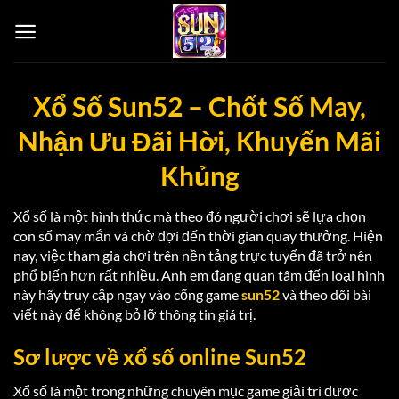
Bỏ
qua
nội
dung
Xổ Số Sun52 – Chốt Số May,
Nhận Ưu Đãi Hời, Khuyến Mãi
Khủng
Xổ số là một hình thức mà theo đó người chơi sẽ lựa chọn
con số may mắn và chờ đợi đến thời gian quay thưởng. Hiện
nay, việc tham gia chơi trên nền tảng trực tuyến đã trở nên
phổ biến hơn rất nhiều. Anh em đang quan tâm đến loại hình
này hãy truy cập ngay vào cổng game
sun52
và theo dõi bài
viết này để không bỏ lỡ thông tin giá trị.
Sơ lược về xổ số online Sun52
Xổ số là một trong những chuyên mục game giải trí được