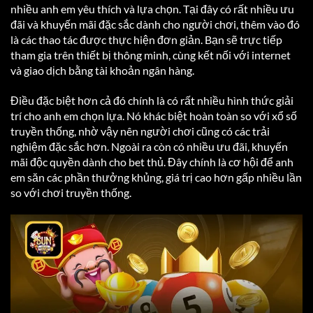
nhiều anh em yêu thích và lựa chọn. Tại đây có rất nhiều ưu
đãi và khuyến mãi đặc sắc dành cho người chơi, thêm vào đó
là các thao tác được thực hiện đơn giản. Bạn sẽ trực tiếp
tham gia trên thiết bị thông minh, cùng kết nối với internet
và giao dịch bằng tài khoản ngân hàng.
Điều đặc biệt hơn cả đó chính là có rất nhiều hình thức giải
trí cho anh em chọn lựa. Nó khác biệt hoàn toàn so với xổ số
truyền thống, nhờ vậy nên người chơi cũng có các trải
nghiệm đặc sắc hơn. Ngoài ra còn có nhiều ưu đãi, khuyến
mãi độc quyền dành cho bet thủ. Đây chính là cơ hội để anh
em săn các phần thưởng khủng, giá trị cao hơn gấp nhiều lần
so với chơi truyền thống.