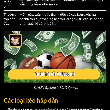
miễn
vẫn công bằng như mọi khi.
phí
Thưởng
Mỗi ngày, tuần hoặc tháng đều có các bảng xếp hạng
top dẫn
doanh thu của toàn bộ bet thủ, ai đạt vị trí cao sẽ có các
đầu
phần quà vô cùng giá trị.
Ưu đãi hấp dẫn tại UG Sports
Các loại kèo hấp dẫn
Hiểu được tâm lý và nhu cầu của người dùng nên hệ thống