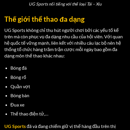
UG Sports nổi tiếng với thể loại Tài – Xỉu
Thế giới thể thao đa dạng
UG Sports không chỉ thu hút người chơi bởi các yếu tố kể
trên mà còn phục vụ đa dạng nhu cầu của hội viên. Với quan
hệ quốc tế vững mạnh, liên kết với nhiều câu lạc bộ nên hệ
thống tổ chức hàng trăm trận cược mỗi ngày bao gồm đa
dạng môn thể thao khác nhau:
Bóng đá
Bóng rổ
Quần vợt
Bóng bàn
Đua xe
Thể thao điện tử,…
UG Sports
đã và đang chiếm giữ vị thế hàng đầu trên thị